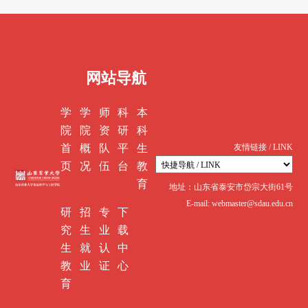
网站导航
学
学
师
科
本
院
院
资
研
科
首
概
队
平
生
友情链接 / LINK
页
况
伍
台
教
育
地址：山东省泰安市岱宗大街61号
E-mail: webmaster@sdau.edu.cn
研
招
专
下
究
生
业
载
生
就
认
中
教
业
证
心
育