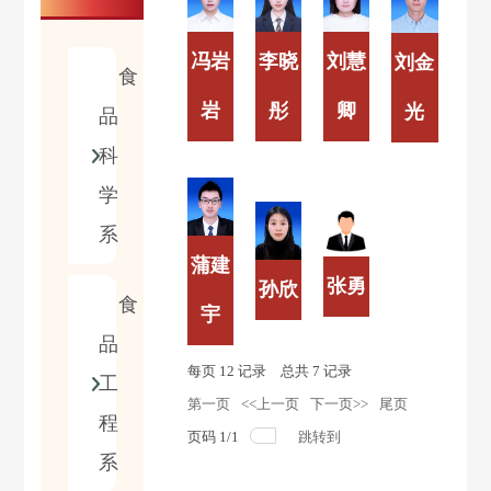
冯岩
李晓
刘慧
刘金
食
岩
彤
卿
光
品
科
学
系
蒲建
张勇
孙欣
食
宇
品
每页
12
记录
总共
7
记录
工
第一页
<<上一页
下一页>>
尾页
程
页码
1
/
1
跳转到
系