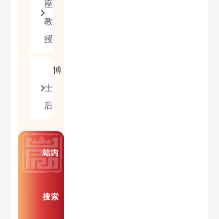
座
教
授
博
士
后
站内
搜索