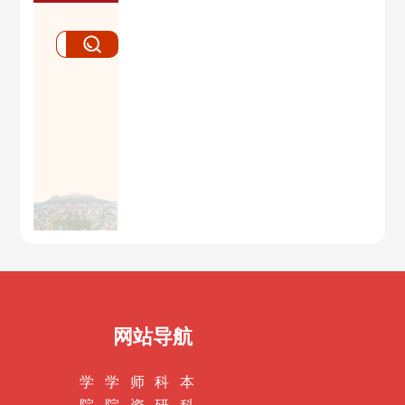
网站导航
学
学
师
科
本