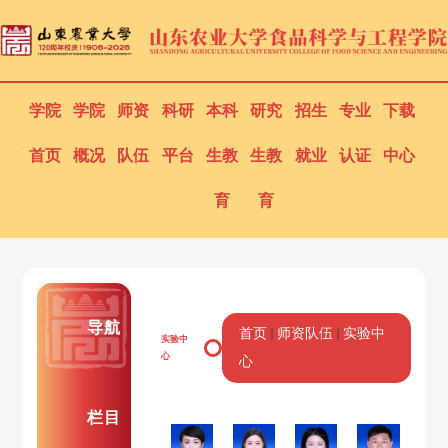
学院
学院
师资
科研
本科
研究
招生
专业
下载
首页
概况
队伍
平台
生教
生教
就业
认证
中心
育
育
导航
首页
师资队伍
实验中
实验中
心
心
栏目