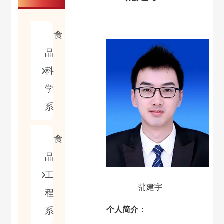
食
品
科
学
系
食
品
工
蒲建宇
程
个人简介：
系