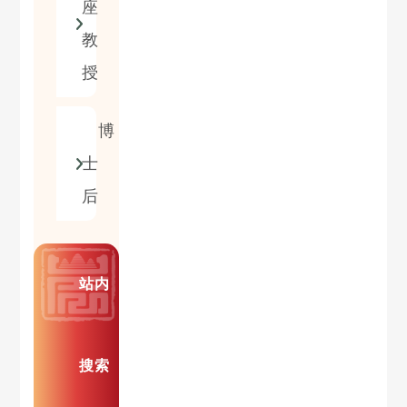
座
教
授
博
士
后
站内
搜索