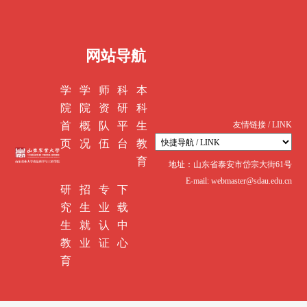
网站导航
学
学
师
科
本
院
院
资
研
科
首
概
队
平
生
友情链接 / LINK
页
况
伍
台
教
育
地址：山东省泰安市岱宗大街61号
E-mail: webmaster@sdau.edu.cn
研
招
专
下
究
生
业
载
生
就
认
中
教
业
证
心
育