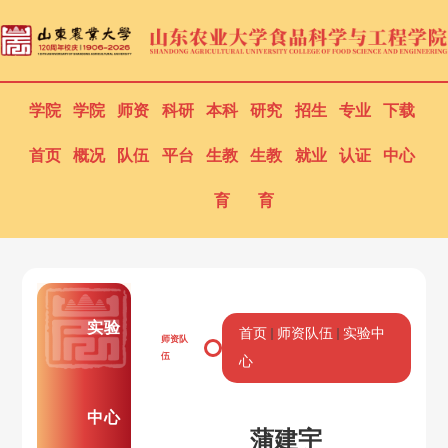
学院
学院
师资
科研
本科
研究
招生
专业
下载
首页
概况
队伍
平台
生教
生教
就业
认证
中心
育
育
实验
首页
师资队伍
实验中
师资队
伍
心
中心
蒲建宇