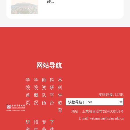
题。
网站导航
学
学
师
科
本
院
院
资
研
科
首
概
队
平
生
友情链接 / LINK
页
况
伍
台
教
育
地址：山东省泰安市岱宗大街61号
E-mail: webmaster@sdau.edu.cn
研
招
专
下
究
生
业
载