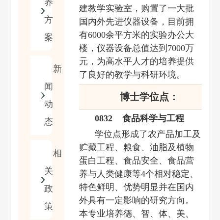
养
建教学实验室，购置了一大批
方
国内外先进仪器设备，目前拥
有
6000
余平方米的实验办公大
案
楼，仪器设备总值达到
7
000
万
元，为
高水平
人才
的
培养
提供
新
了良好的教学与科研环境
。
闻
博士学位点：
动
0832 食品科学与工程
态
学位点
形成
了农产品加工及
贮藏工程
、粮食、油脂及植物
相
蛋白工程、
食品安全
、
食品营
关
养与人类健康
等4
个相对稳定、
特色鲜明、优势明显并在国内
政
外具有一定影响的研究方向。
策
本专业
培养德、智、体、美、