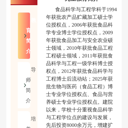
食品科学与工程学科
于
1994
年获批
农产
品贮藏加工硕士学
教
位授权点，
2006年获批食品科
育
学专业博士学位授权点，2009
年获批
食品加工与安全
农业
硕
简
士
领域，
2010年获批
食品工程
介
工程硕士领域
，
2011年获批食
品科学与工程一级学科博士授
导
权点，2012年获批食品科学与
工程博士后流动站；2025年获
师
批生物与医药（食品工程）博
简
士专业学位授权点、食品与营
介
养硕士专业学位授权点。
建院
以来，学校十分重视
食品科学
与工程学位点
的建设与发展，
培
先后投资
8000
余万元，增建扩