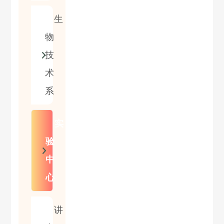
生
物
技
术
系
实
验
中
心
讲