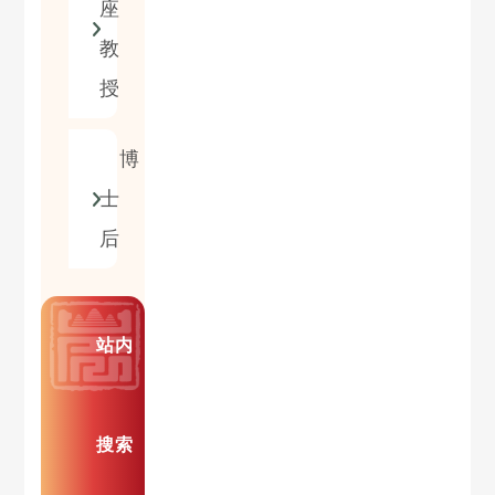
座
教
授
博
士
后
站内
搜索