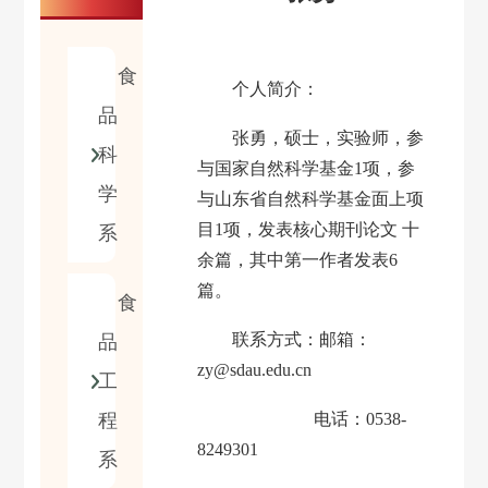
食
个人简介：
品
张勇，硕士，实验师，参
科
与国家自然科学基金
1
项，参
学
与山东省自然科学基金面上项
目
1
项，发表核心期刊论文 十
系
余篇，其中第一作者发表
6
篇。
食
联系方式：邮箱：
品
zy
@sdau.edu.cn
工
程
电话：
0538-
8249301
系