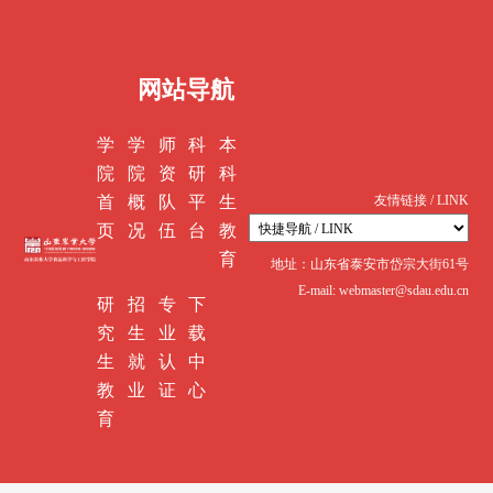
网站导航
学
学
师
科
本
院
院
资
研
科
首
概
队
平
生
友情链接 / LINK
页
况
伍
台
教
育
地址：山东省泰安市岱宗大街61号
E-mail: webmaster@sdau.edu.cn
研
招
专
下
究
生
业
载
生
就
认
中
教
业
证
心
育