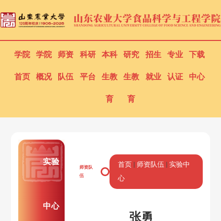
学院
学院
师资
科研
本科
研究
招生
专业
下载
首页
概况
队伍
平台
生教
生教
就业
认证
中心
育
育
实验
首页
师资队伍
实验中
师资队
伍
心
中心
张勇