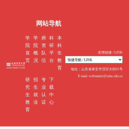
网站导航
学
学
师
科
本
院
院
资
研
科
首
概
队
平
生
友情链接 / LINK
页
况
伍
台
教
育
地址：山东省泰安市岱宗大街61号
E-mail: webmaster@sdau.edu.cn
研
招
专
下
究
生
业
载
生
就
认
中
教
业
证
心
育