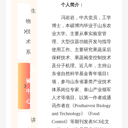
个人简介：
生
冯岩岩，中共党员，工学
物
博士，本硕博均毕业于山东农
技
业大学。主要从事实验室管
术
理、大型仪器功能开发与指导
使用工作。主要研究果蔬采后
系
保鲜技术、果蔬褐变控制技术
及分子机理。近几年，主持山
实
东省自然科学基金青年项目
1
验
项，参与山东省薯类产业技术
体系岗位专家、泰山产业领军
中
人才等项目。以第一作者或通
心
讯作者在《
Postharvest Biology
and Technology
》《
Food
讲
Control
》等期刊发表
SCI
论文