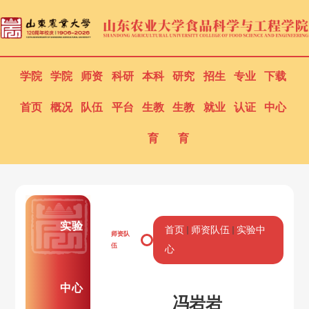
学院
学院
师资
科研
本科
研究
招生
专业
下载
首页
概况
队伍
平台
生教
生教
就业
认证
中心
育
育
实验
首页
师资队伍
实验中
师资队
伍
心
中心
冯岩岩