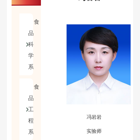
食
品
科
学
系
食
品
工
冯岩岩
程
实验师
系