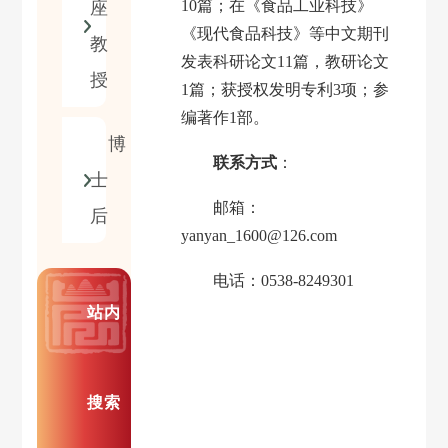
10
篇；在《食品工业科技》
座
《现代食品科技》等中文期刊
教
发表科研论文
11
篇，教研论文
授
1
篇；获授权发明专利
3
项；参
编著作
1
部。
博
联系方式
：
士
邮箱：
后
yanyan_1600@126.com
电话：
0538-8249301
站内
搜索