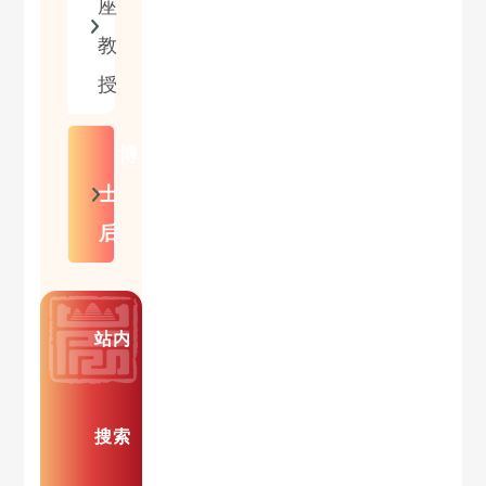
座
教
授
博
士
后
站内
搜索