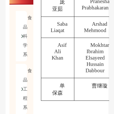
Pranesha
庞
Prabhakaran
亚茹
食
Saba
Arshad
品
Liaqat
Mehmood
科
Asif
Mokhtar
学
Ali
Ibrahim
系
Khan
Elsayeed
Hussain
Dabbour
食
品
单
曹继璇
工
保森
程
系