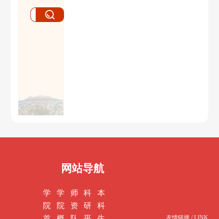
网站导航
学
学
师
科
本
院
院
资
研
科
首
概
队
平
生
友情链接 / LINK