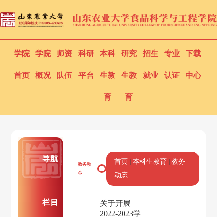
学院
学院
师资
科研
本科
研究
招生
专业
下载
首页
概况
队伍
平台
生教
生教
就业
认证
中心
育
育
导航
首页
本科生教育
教务
教务动
态
动态
栏目
关于开展
2022-2023学