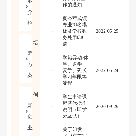
业
作的通知
介
夏令营成绩
绍
专业排名模
·
板及学校教
2022-05-25
务处用印申
培
请
养
学籍异动-休
方
学、退学、
·
复学、延长
2022-05-24
案
学习年限等
流程
创
学生申请课
程替代操作
新
·
2020-09-26
说明（即学
分互认）
创
业
关于印发
《山东农业