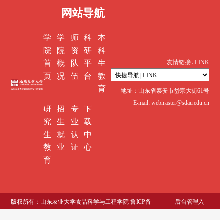
网站导航
学
学
师
科
本
院
院
资
研
科
首
概
队
平
生
友情链接 / LINK
页
况
伍
台
教
育
地址：山东省泰安市岱宗大街61号
E-mail: webmaster@sdau.edu.cn
研
招
专
下
究
生
业
载
生
就
认
中
教
业
证
心
育
版权所有：山东农业大学食品科学与工程学院 鲁ICP备
后台管理入
05002369号
口