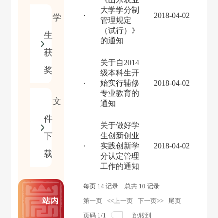
大学学分制
·
2018-04-02
学
管理规定
（试行）》
生
的通知
获
关于自2014
奖
级本科生开
·
始实行辅修
2018-04-02
专业教育的
文
通知
件
关于做好学
下
生创新创业
·
实践创新学
2018-04-02
载
分认定管理
工作的通知
每页
14
记录
总共
10
记录
站内
第一页
<<上一页
下一页>>
尾页
页码
1
/
1
跳转到