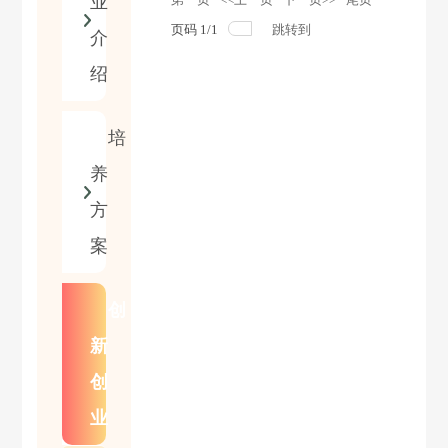
业
页码
1
/
1
跳转到
介
绍
培
养
方
案
创
新
创
业