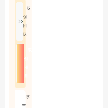
双
创
团
队
双
创
项
目
学
生