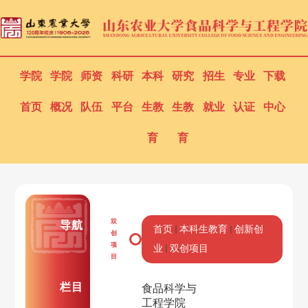
学院
学院
师资
科研
本科
研究
招生
专业
下载
首页
概况
队伍
平台
生教
生教
就业
认证
中心
育
育
双
导航
首页
本科生教育
创新创
创
项
业
双创项目
目
栏目
食品科学与
工程学院