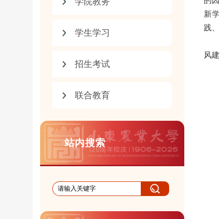
的
学院教务
新
践
学生学习
风
招生考试
联合教育
站内搜索