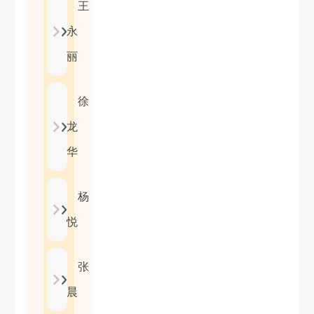
王
永
丽
徐
龙
华
杨
悦
张
晨