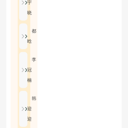
宇
晓
都
晗
李
冠
楠
韩
迎
迎