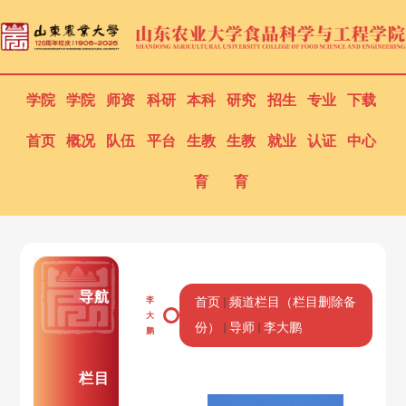
学院
学院
师资
科研
本科
研究
招生
专业
下载
首页
概况
队伍
平台
生教
生教
就业
认证
中心
育
育
导航
李
首页
频道栏目（栏目删除备
大
份）
导师
李大鹏
鹏
栏目