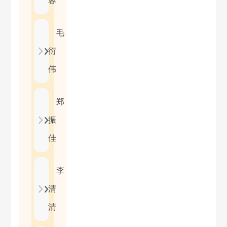
蓉
毛
衍
伟
郑
振
佳
李
清
清