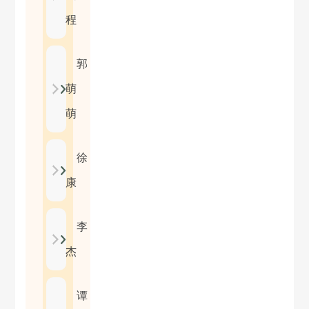
程
郭
萌
萌
徐
康
李
杰
谭