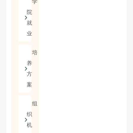
学
院
就
业
培
养
方
案
组
织
机