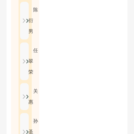
陈
衍
男
任
翠
荣
关
惠
孙
圣