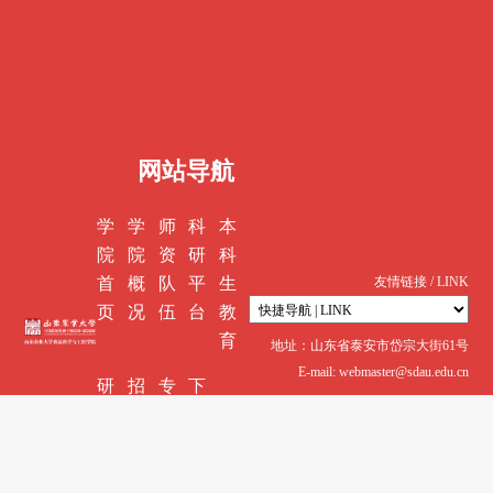
网站导航
学
学
师
科
本
院
院
资
研
科
首
概
队
平
生
友情链接 / LINK
页
况
伍
台
教
育
地址：山东省泰安市岱宗大街61号
E-mail: webmaster@sdau.edu.cn
研
招
专
下
究
生
业
载
生
就
认
中
教
业
证
心