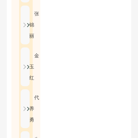
张
锦
丽
金
玉
红
代
养
勇