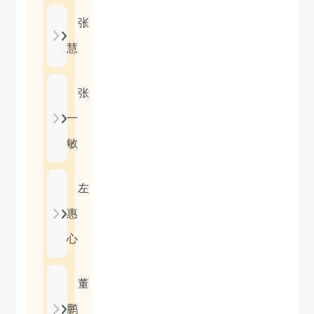
张
慧
张
一
敏
左
惠
心
董
鹏