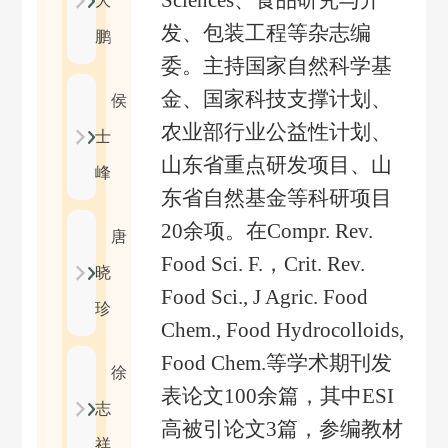
Sciences
、
食品研究与开
大
发、包装工程等杂志编
鹏
委。主持国家自然科学基
金、国家科技支撑计划、
侯
农业部行业公益性计划、
士
山东省重点研发项目、山
峰
东省自然基金等科研项目
20
余项。在
Compr. Rev.
唐
Food Sci. F.
，
Crit. Rev.
晓
Food Sci., J Agric. Food
珍
Chem., Food Hydrocolloids,
Food Chem.
等学术期刊发
徐
表论文
100
余篇，其中
ESI
志
高被引论文
3
篇，参编教材
祥