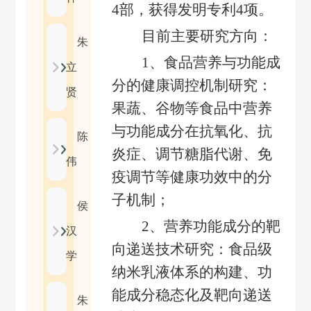
4
部，获得发明专利
4
项。
目前主要研究方向：
朱
1
、食品营养与功能成
立
分的健康调控机制研究：
贤
果蔬、谷物等食品中营养
与功能成分在抗氧化、抗
陈
炎症、调节糖脂代谢、免
伟
疫调节等健康功效中的分
子机制；
侯
2
、营养功能成分的靶
汉
向递送技术研究：食品级
学
纳米乳液体系的构建、功
能成分稳态化及靶向递送
朱