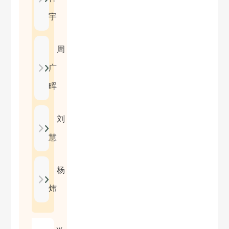
宇
周
广
晖
刘
慧
杨
炜