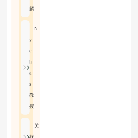
麟
N
y
c
h
a
s
教
授
关
祥