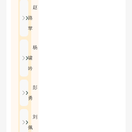
赵
路
苹
杨
啸
吟
彭
勇
刘
佩