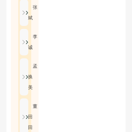
张
斌
李
诚
孟
换
美
董
田
田