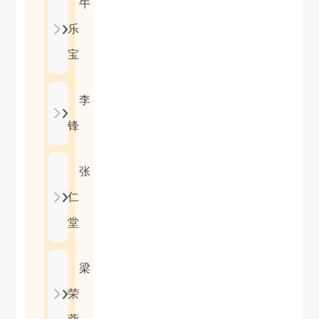
牛
乐
宝
李
锋
张
仁
堂
梁
荣