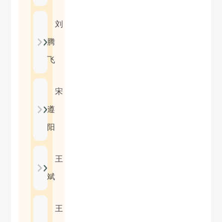
刘
腾
飞
宋
遵
阳
王
斌
王