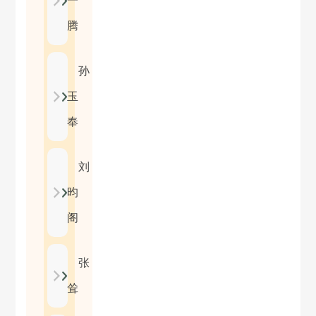
一
腾
孙
玉
奉
刘
昀
阁
张
耸