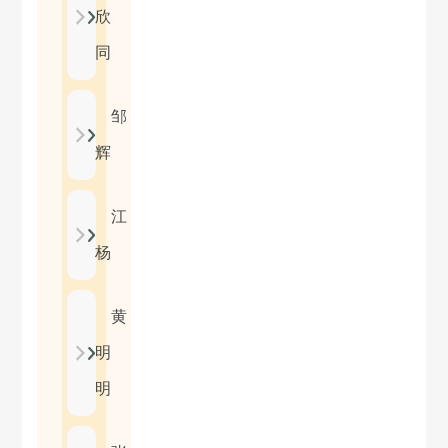
欣
同
邹
辉
江
杨
黄
明
明