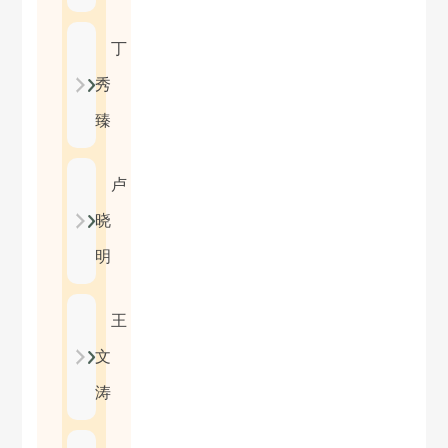
丁
秀
臻
卢
晓
明
王
文
涛