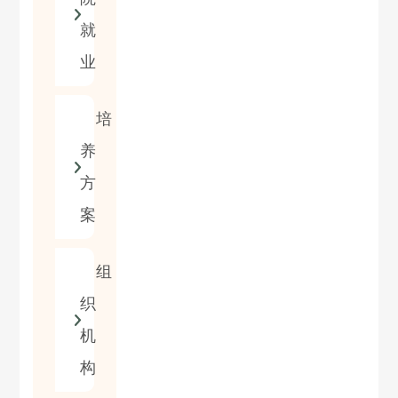
就
业
培
养
方
案
组
织
机
构