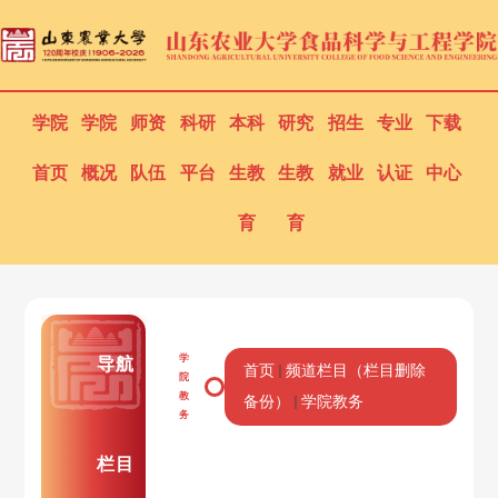
学院
学院
师资
科研
本科
研究
招生
专业
下载
首页
概况
队伍
平台
生教
生教
就业
认证
中心
育
育
学
导航
首页
频道栏目（栏目删除
院
教
备份）
学院教务
务
栏目