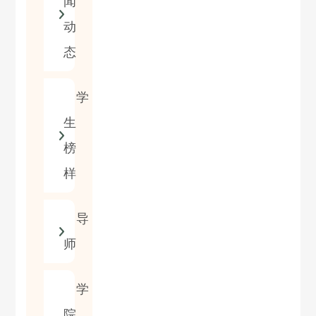
闻
动
态
学
生
榜
样
导
师
学
院