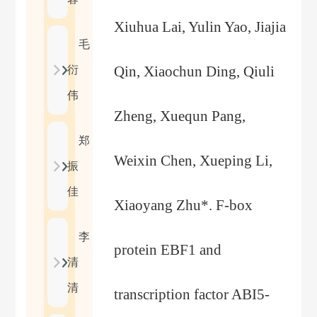
Xiuhua Lai, Yulin Yao, Jiajia
毛
Qin, Xiaochun Ding, Qiuli
衍
伟
Zheng, Xuequn Pang,
郑
Weixin Chen, Xueping Li,
振
佳
Xiaoyang Zhu*. F-box
李
protein EBF1 and
清
清
transcription factor ABI5-