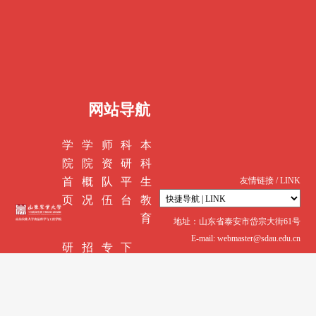
网站导航
学
学
师
科
本
院
院
资
研
科
首
概
队
平
生
友情链接 / LINK
页
况
伍
台
教
育
地址：山东省泰安市岱宗大街61号
E-mail: webmaster@sdau.edu.cn
研
招
专
下
究
生
业
载
生
就
认
中
教
业
证
心