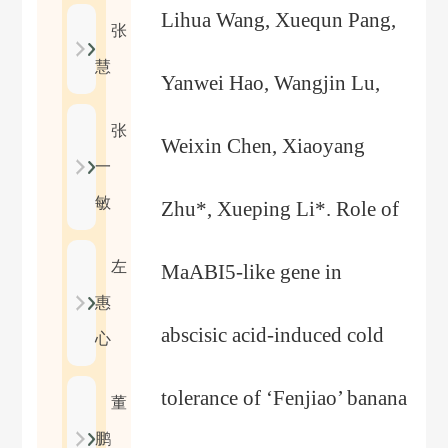
Lihua Wang, Xuequn Pang,
张
慧
Yanwei Hao, Wangjin Lu,
张
Weixin Chen, Xiaoyang
一
敏
Zhu*, Xueping Li*. Role of
左
MaABI5-like gene in
惠
abscisic acid-induced cold
心
tolerance of ‘Fenjiao’ banana
董
鹏