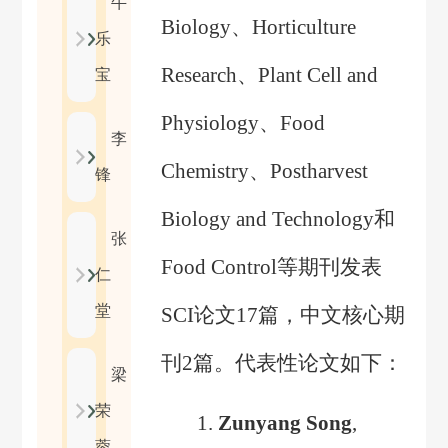
牛
Biology
、
Horticulture
乐
Research
、
Plant Cell and
宝
Physiology
、
Food
李
Chemistry
、
Postharvest
锋
Biology and Technology
和
张
Food Control
等期刊发表
仁
堂
SCI
论文
17
篇，中文核心期
刊
2
篇。代表性论文如下：
梁
荣
1.
Zunyang Song
,
蓉