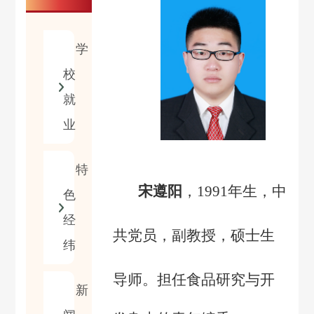
学
校
就
业
特
宋遵阳
，1991
年生，
中
色
经
共党员，
副教授
，硕士生
纬
导师
。
担任食品研究与开
新