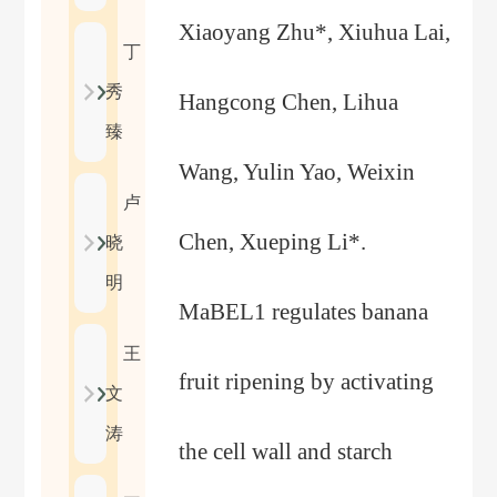
Xiaoyang Zhu*, Xiuhua Lai,
丁
秀
Hangcong Chen, Lihua
臻
Wang, Yulin Yao, Weixin
卢
Chen, Xueping Li*.
晓
明
MaBEL1 regulates banana
王
fruit ripening by activating
文
涛
the cell wall and starch