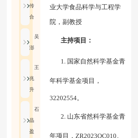
传
业大学食品科学与工程学
合
院，副教授
吴
主持项目：
澎
1.
国家自然科学基金青
王
兆
年科学基金项目
，
升
32202554
。
石
2.
山东省
然科学基金青
晶
盈
年项目
，
ZR2023QC010
。