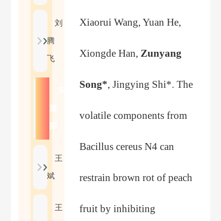
Xiaorui Wang, Yuan He,
刘
腾
Xiongde Han,
Zunyang
飞
Song*
, Jingying Shi*. The
宋
遵
volatile components from
阳
Bacillus cereus N4 can
王
斌
restrain brown rot of peach
fruit by inhibiting
王