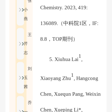
张
Chemistry. 2023, 419:
小
燕
136089.
（
中科院
1
区，
IF:
王
8.8
，
TOP
期刊
）
芹
志
1
5
. Xiuhua Lai
,
刘
1
Xiaoyang Zhu
, Hangcong
玉
茜
Chen, Xuequn Pang, Weixin
乔
Chen, Xueping Li*,
一