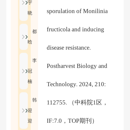
宇
sporulation of Monilinia
晓
fructicola and inducing
都
晗
disease resistance.
李
Postharvest Biology and
冠
楠
Technology. 2024, 210:
韩
112755.
（
中科院
1
区，
迎
IF:7.0
，
TOP
期刊
）
迎