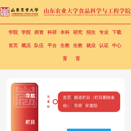
学院
学院
师资
科研
本科
研究
招生
专业
下载
首页
概况
队伍
平台
生教
生教
就业
认证
中心
育
育
导航
宋
首页
频道栏目（栏目删除备
遵
份）
导师
宋遵阳
阳
栏目