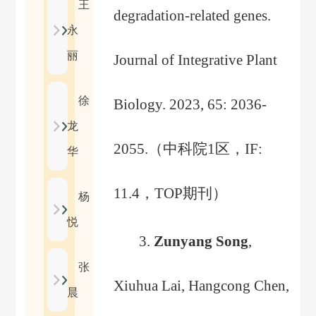
王
degradation-related genes.
永
丽
Journal of Integrative Plant
徐
Biology. 2023, 65: 2036-
龙
2055.
（
中科院
1
区，
IF:
华
11.4
，
TOP
期刊
）
杨
悦
3.
Zunyang Song
,
张
Xiuhua Lai, Hangcong Chen,
晨