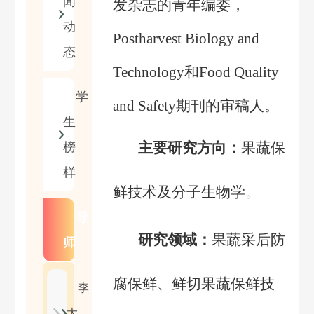
闻
发杂志的青年编委，
动
Postharvest Biology and
态
Technology
和
Food Quality
学
and Safety
期刊的审稿人。
生
主要研究方向：
果蔬保
榜
样
鲜
技术及
分子生物学
。
导
研究领域：
果蔬采后防
师
腐保鲜、鲜切果蔬保鲜技
李
大