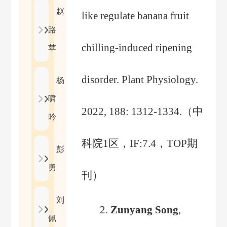
赵
like regulate banana fruit
路
chilling-induced ripening
苹
disorder. Plant Physiology.
杨
啸
2022, 188: 1312-1334.
（
中
吟
科院
1
区，
IF:7.4
，
TOP
期
彭
勇
刊
）
刘
2.
Zunyang Song
,
佩