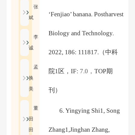
张
‘Fenjiao’ banana. Postharvest
斌
Biology and Technology.
李
诚
2022, 186: 111817.
（
中科
孟
院
1
区，
IF:
7.0
，
TOP
期
换
美
刊
）
董
6
. Yingying Shi1, Song
田
Zhang1,Jinghan Zhang,
田