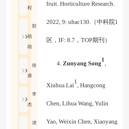
fruit. Horticulture Research.
程
2022, 9: uhac130.
（
中科院
1
郭
萌
区，
IF: 8.7
，
TOP
期刊
）
萌
1
4.
Zunyang Song
,
徐
康
1
Xiuhua Lai
, Hangcong
李
Chen, Lihua Wang, Yulin
杰
Yao, Weixin Chen, Xiaoyang
谭