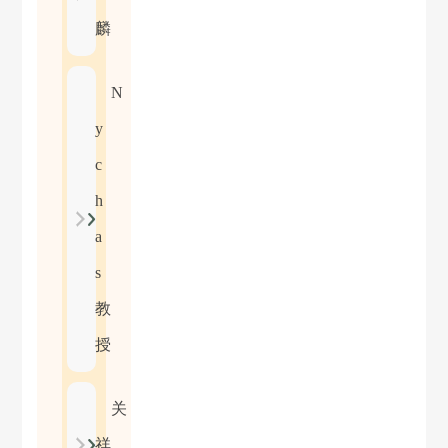
麟
N
y
c
h
a
s
教
授
关
祥