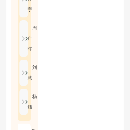
宇
周
广
晖
刘
慧
杨
炜