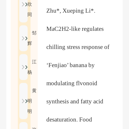
欣
Zhu*, Xueping Li*.
同
MaC2H2-like regulates
邹
辉
chilling stress response of
江
‘Fenjiao’ banana by
杨
modulating flvonoid
黄
synthesis and fatty acid
明
明
desaturation. Food