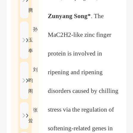
腾
Zunyang Song*
. The
孙
MaC2H2-like zinc finger
玉
奉
protein is involved in
刘
ripening and ripening
昀
disorders caused by chilling
阁
stress via the regulation of
张
耸
softening-related genes in