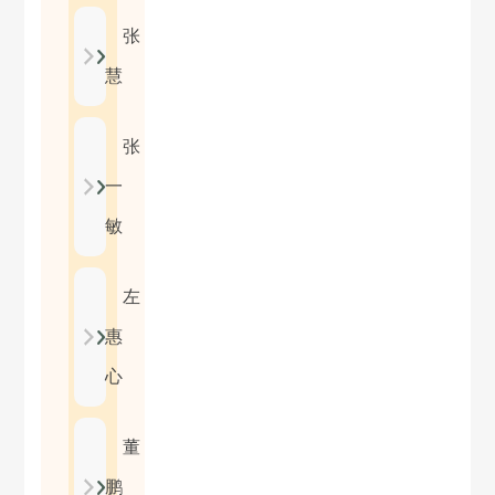
张
慧
张
一
敏
左
惠
心
董
鹏