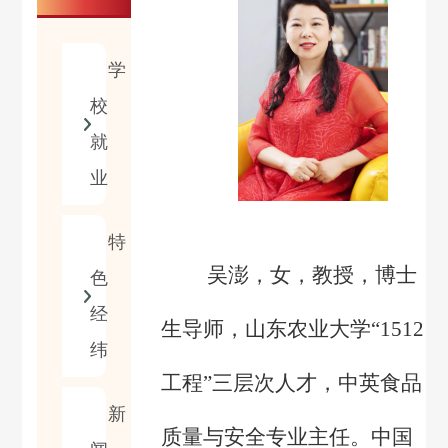
学
校
就
业
特
吴澎，女，教授，博士
色
经
生导师，山东农业大学
“
1512
纬
工程”三层次人才，中英食品
新
质量与安全专业主任。中国