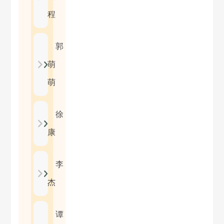
程
郭
萌
萌
徐
康
李
杰
谭