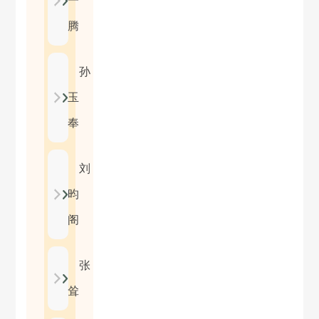
一
腾
孙
玉
奉
刘
昀
阁
张
耸