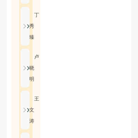
丁
秀
臻
卢
晓
明
王
文
涛