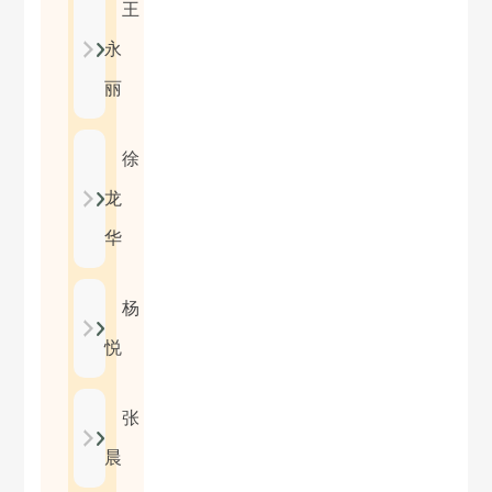
王
永
丽
徐
龙
华
杨
悦
张
晨