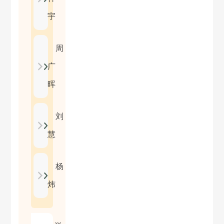
宇
周
广
晖
刘
慧
杨
炜