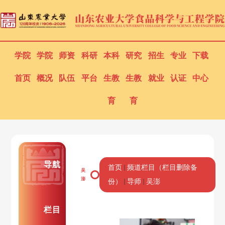
学院
学院
师资
科研
本科
研究
招生
专业
下载
首页
概况
队伍
平台
生教
生教
就业
认证
中心
育
育
导航
首页
频道栏目（栏目删除备
吴
澎
份）
导师
吴澎
栏目