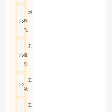
刘
腾
飞
宋
遵
阳
王
斌
王