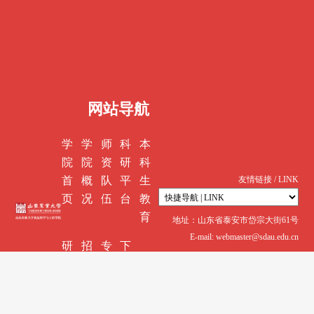
网站导航
学
学
师
科
本
院
院
资
研
科
首
概
队
平
生
友情链接 / LINK
页
况
伍
台
教
育
地址：山东省泰安市岱宗大街61号
E-mail: webmaster@sdau.edu.cn
研
招
专
下
究
生
业
载
生
就
认
中
教
业
证
心