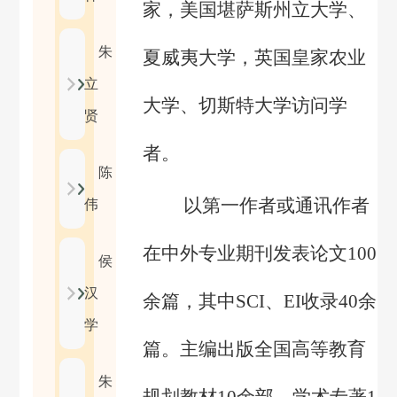
家，美国堪萨斯州立大学、
朱
夏威夷大学，英国皇家农业
立
大学、切斯特大学访问学
贤
者。
陈
以第一作者或通讯作者
伟
在中外专业期刊发表论文
100
侯
汉
余篇，其中
SCI
、
EI
收录
40
余
学
篇。主编出版全国高等教育
朱