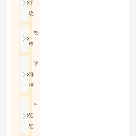
宇
晓
都
晗
李
冠
楠
韩
迎
迎