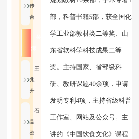
规划教材
10
余部，学术专著
1
传
部，科普书籍
5
部，获全国化
合
学工业部教材类二等奖、山
吴
澎
东省软科学科技成果二等
奖。主持国家、省部级科
王
兆
研、教研课题
40
余项，申请
升
发明专利
4
项，主持省级科普
石
工作室、网站及公众号。主
晶
盈
讲的《中国饮食文化》课程