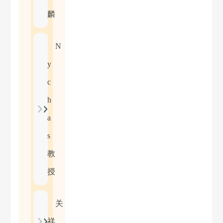
麟
N
y
c
h
a
s
教
授
关
祥