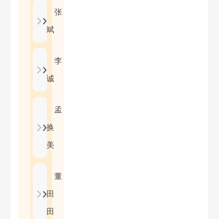
张
斌
李
诚
孟
换
美
董
田
田