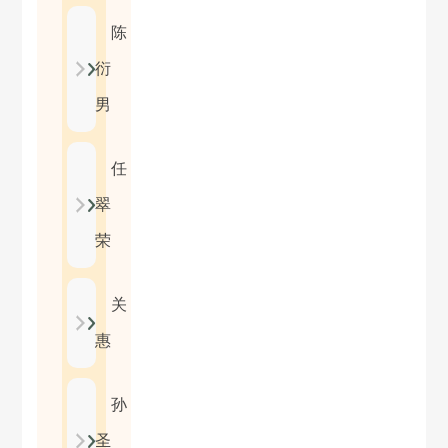
陈
衍
男
任
翠
荣
关
惠
孙
圣