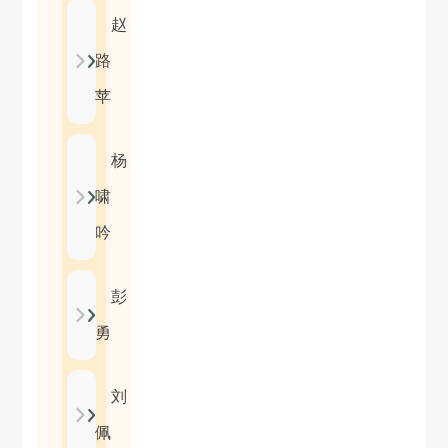
赵
路
苹
杨
啸
吟
彭
勇
刘
佩