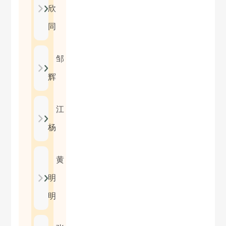
欣
同
邹
辉
江
杨
黄
明
明