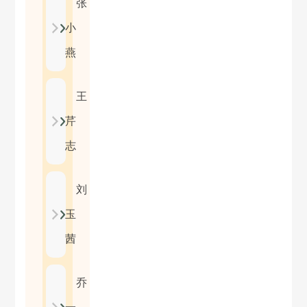
张
小
燕
王
芹
志
刘
玉
茜
乔