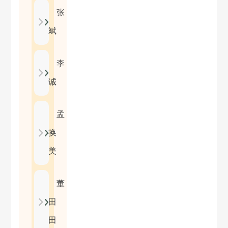
张
斌
李
诚
孟
换
美
董
田
田