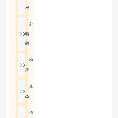
程
郭
萌
萌
徐
康
李
杰
谭