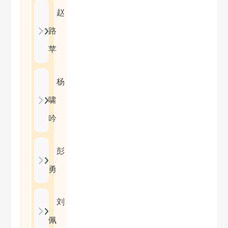
赵
路
苹
杨
啸
吟
彭
勇
刘
佩