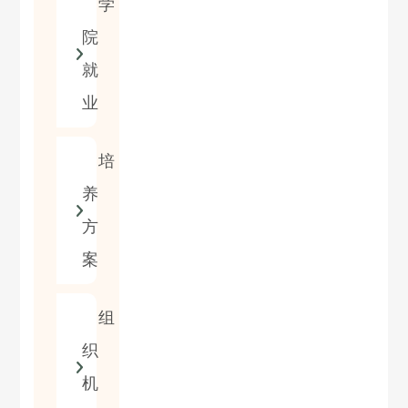
学
院
就
业
培
养
方
案
组
织
机