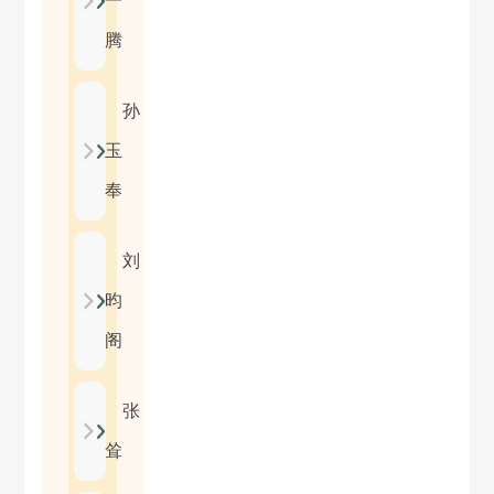
一
腾
孙
玉
奉
刘
昀
阁
张
耸