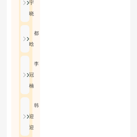
宇
晓
都
晗
李
冠
楠
韩
迎
迎