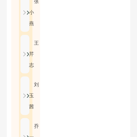
张
小
燕
王
芹
志
刘
玉
茜
乔