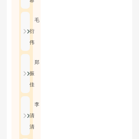
蓉
毛
衍
伟
郑
振
佳
李
清
清