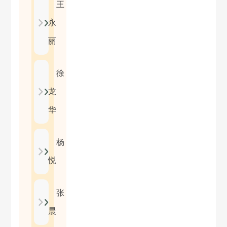
王
永
丽
徐
龙
华
杨
悦
张
晨