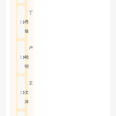
丁
秀
臻
卢
晓
明
王
文
涛