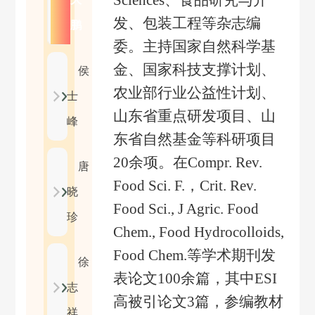
Sciences
、
食品研究与开
发、包装工程等杂志编
鹏
委。主持国家自然科学基
金、国家科技支撑计划、
侯
农业部行业公益性计划、
士
山东省重点研发项目、山
峰
东省自然基金等科研项目
20
余项。在
Compr. Rev.
唐
Food Sci. F.
，
Crit. Rev.
晓
Food Sci., J Agric. Food
珍
Chem., Food Hydrocolloids,
Food Chem.
等学术期刊发
徐
表论文
100
余篇，其中
ESI
志
高被引论文
3
篇，参编教材
祥