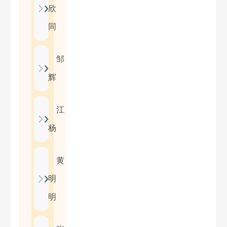
欣
同
邹
辉
江
杨
黄
明
明