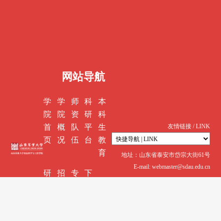
网站导航
学
学
师
科
本
院
院
资
研
科
首
概
队
平
生
友情链接 / LINK
页
况
伍
台
教
育
地址：山东省泰安市岱宗大街61号
E-mail: webmaster@sdau.edu.cn
研
招
专
下
究
生
业
载
生
就
认
中
教
业
证
心