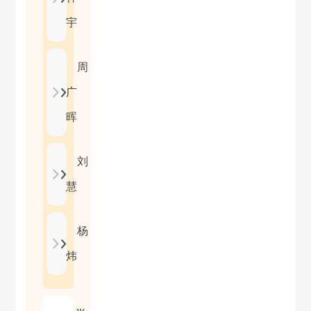
宇
周
广
晖
刘
慧
杨
炜