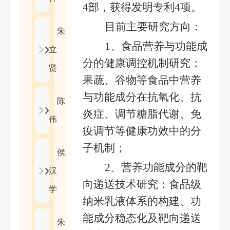
4
部，获得发明专利
4
项。
目前主要研究方向：
朱
1
、食品营养与功能成
立
分的健康调控机制研究：
贤
果蔬、谷物等食品中营养
与功能成分在抗氧化、抗
陈
炎症、调节糖脂代谢、免
伟
疫调节等健康功效中的分
子机制；
侯
2
、营养功能成分的靶
汉
向递送技术研究：食品级
学
纳米乳液体系的构建、功
能成分稳态化及靶向递送
朱