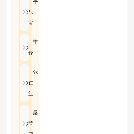
牛
乐
宝
李
锋
张
仁
堂
梁
荣