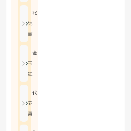
张
锦
丽
金
玉
红
代
养
勇