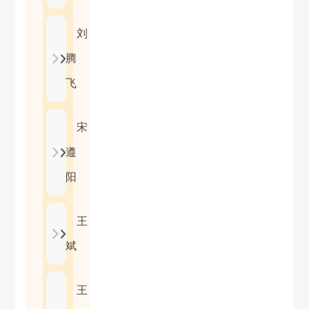
刘
腾
飞
宋
遵
阳
王
斌
王