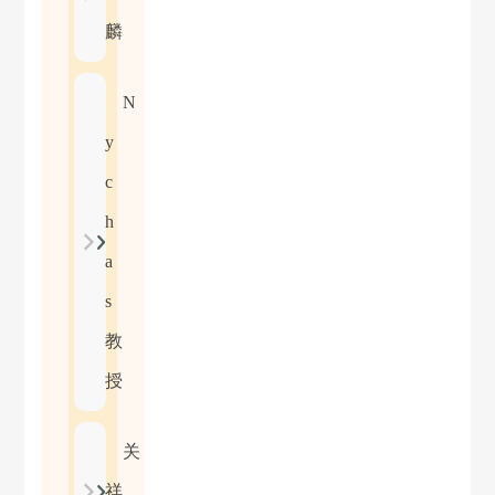
麟
N
y
c
h
a
s
教
授
关
祥