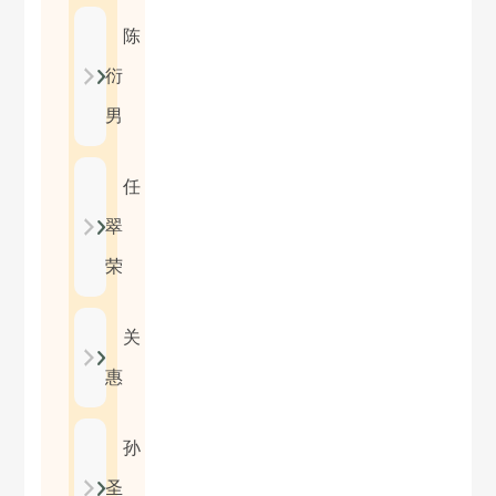
陈
衍
男
任
翠
荣
关
惠
孙
圣