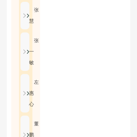
张
慧
张
一
敏
左
惠
心
董
鹏