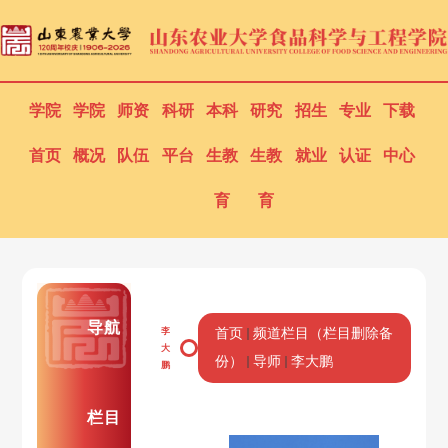
学院
学院
师资
科研
本科
研究
招生
专业
下载
首页
概况
队伍
平台
生教
生教
就业
认证
中心
育
育
导航
李
首页
频道栏目（栏目删除备
大
份）
导师
李大鹏
鹏
栏目