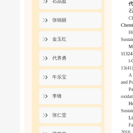
石晶盈
Ch
张锦丽
Chemi
Hi
金玉红
Susta
MX
11324
代养勇
l-
13(41
A 
牛乐宝
and Pu
Pa
李锋
oxidat
Ho
Sustai
张仁堂
Li
Fa
2016, 