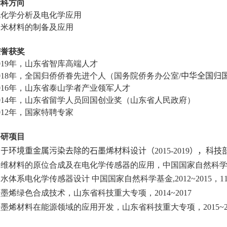
学科方向
电化学分析及电化学应用
纳米材料的制备及应用
荣誉获奖
019
年，山东省智库高端人才
018
年，全国归侨侨眷先进个人（国务院侨务办公室
/
中华全国归
016
年，山东省泰山学者产业领军人才
014
年，山东省留学人员回国创业奖（山东省人民政府）
012
年，国家特聘专家
科研项目
用于环境重金属污染去除的石墨烯材料设计
（
2015-2019
）
，
科技
二维材料的原位合成及在电化学传感器的应用，中国国家自然科
废水体系电化学传感器设计 中国国家自然科学基金
,
2012~2015
，
1
石墨烯绿色合成技术，山东省科技重大专项
，
2014~2017
石墨烯材料在能源领域的应用开发，山东省科技重大专项，
2015~