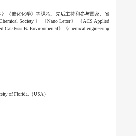
学》《催化化学》等课程。先后主持和参与国家、省
 Chemical Society
》 《
Nano Letter
》 《
ACS Applied
ed Catalysis B: Environmental
》《
chemical engineering
sity of Florida,
（
USA
）