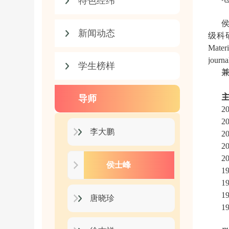
特色经纬
新闻动态
级科
Materi
journa
学生榜样
导师
20
20
李大鹏
20
20
20
侯士峰
1
1
1
唐晓珍
1