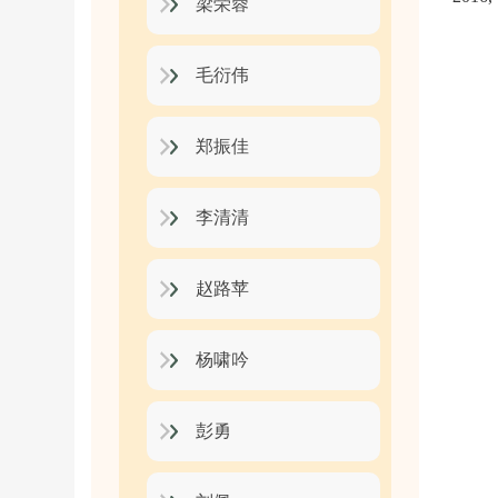
梁荣蓉
毛衍伟
郑振佳
李清清
赵路苹
杨啸吟
彭勇