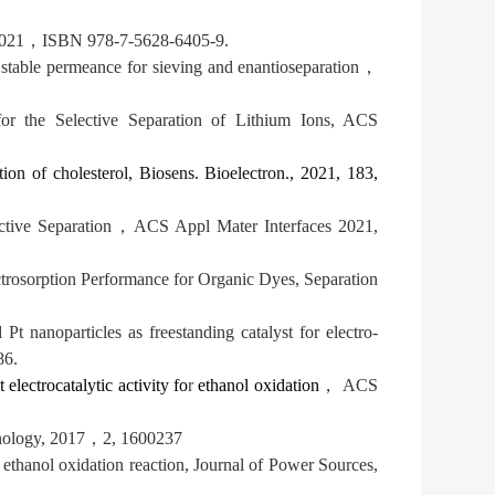
021
，
ISBN 978-7-5628-6405-9.
stable permeance for sieving and enantioseparation
，
r the Selective Separation of Lithium Ions, ACS
ion of cholesterol, Biosens. Bioelectron., 2021, 183,
tive Separation
，
ACS Appl Mater Interfaces 2021,
trosorption Performance for Organic Dyes, Separation
t nanoparticles as freestanding catalyst for electro-
86.
lectrocatalytic activity fo
r
ethanol oxidation
，
ACS
nology, 2017
，
2, 1600237
 ethanol oxidation reaction, Journal of Power Sources,