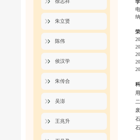
徐志祥
朱立贤
2
陈伟
2
2
侯汉学
2
2
朱传合
吴澎
王兆升