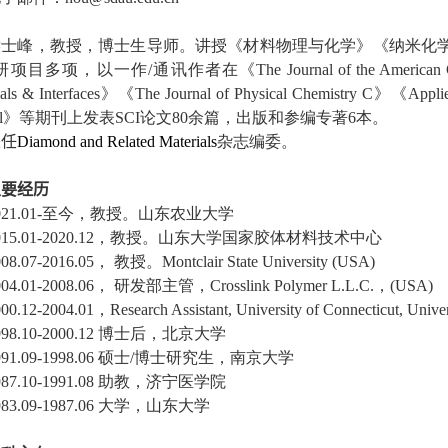
侯
士峰，教授，博士生导师。讲授《材料物理与化学》《纳米化
研项目多项，以一作
/
通讯作者在
《
The Journal of the American
als & Interfaces
》《
The Journal of Physical Chemistry C
》《
Appli
l
》
等期刊上发表
SCI
论文
80
余篇，出版和参编专著
6
本。
兼任
Diamond and Related Materials
杂志编委。
主要经历
21.01-
至今，教授。山东农业大学
15.01-2020.12
，
教授。山东大学国家胶体材料技术中心
08.07-2016.05
，
教授
。
Montclair State University (USA)
04.01-2008.06
，
研发部主管
，
Crosslink Polymer L.L.C.，
(USA)
00.12-2004.01
，
Research Assistant, University of Connecticut, Univer
998.10-2000.12
博士后，北京大学
991.09-1998.06
硕士
/
博士研究生，南京大学
987.10-1991.08
助教，济宁医学院
983.09-1987.06
大学，山东大学