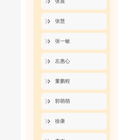
张晨
张慧
张一敏
左惠心
董鹏程
郭萌萌
徐康