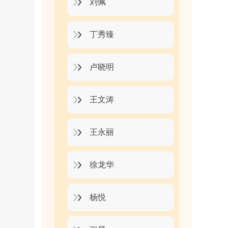
刘佩
丁秀臻
卢晓明
王文涛
王永丽
徐龙华
杨悦