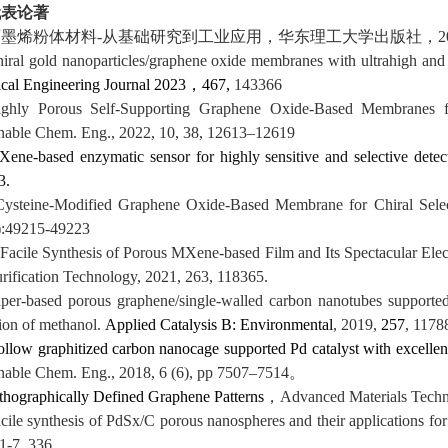
代表论著
石墨烯粉体材料
-
从基础研究到工业应用，华东理工大学出版社，
2
iral gold nanoparticles/graphene oxide membranes with ultrahigh and 
cal Engineering Journal
2023
，
467
,
143366
ghly Porous Self-Supporting Graphene Oxide-Based Membranes fo
inable Chem. Eng., 2022, 10, 38, 12613–12619
ene-based enzymatic sensor for highly sensitive and selective detect
3.
Cysteine-Modified Graphene Oxide-Based Membrane for Chiral Selec
):49215-
49223
Facile Synthesis of Porous MXene-based Film and Its Spectacular Elec
rification Technology, 2021, 263, 118365.
per-based porous graphene/single-walled carbon nanotubes supported P
ion of methanol.
Applied Catalysis B: Environmental
, 2019,
257
, 1178
llow graphitized carbon nanocage supported Pd catalyst with excellent e
nable Chem. Eng., 2018, 6 (6), pp 7507–7514
。
thographically Defined Graphene Patterns
，
Advanced Materials Tech
cile synthesis of PdSx/C porous nanospheres and their applications for
1-7, 336