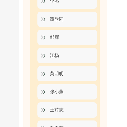
李杰
谭欣同
邹辉
江杨
黄明明
张小燕
王芹志