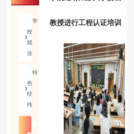
学
教授进行工程认证培训
校
就
业
特
色
经
纬
新