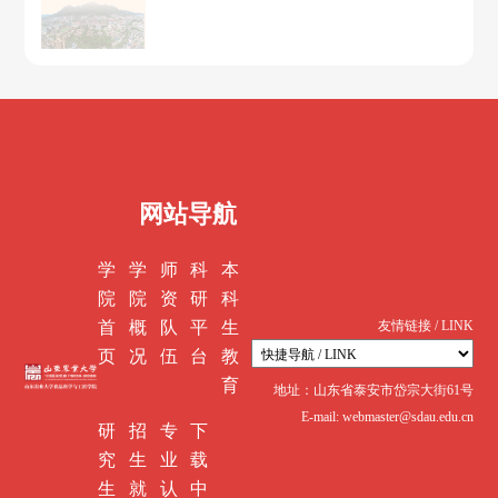
网站导航
学
学
师
科
本
院
院
资
研
科
首
概
队
平
生
友情链接 / LINK
页
况
伍
台
教
育
地址：山东省泰安市岱宗大街61号
E-mail: webmaster@sdau.edu.cn
研
招
专
下
究
生
业
载
生
就
认
中