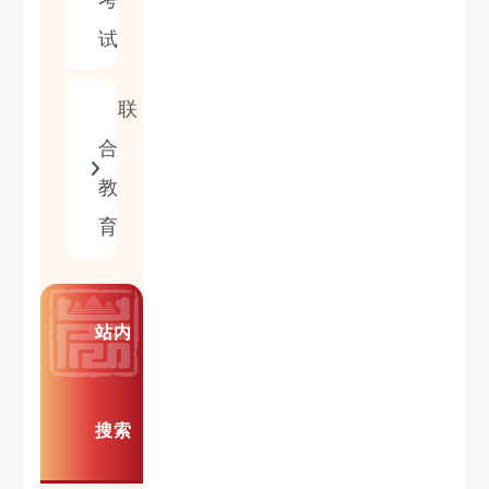
考
试
联
合
教
育
站内
搜索