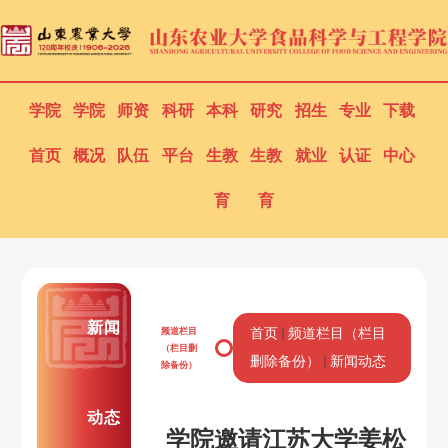
学院
学院
师资
科研
本科
研究
招生
专业
下载
首页
概况
队伍
平台
生教
生教
就业
认证
中心
育
育
新闻
频道栏目
首页
频道栏目（栏目
（栏目删
删除备份）
新闻动态
除备份）
动态
学院邀请江苏大学姜松